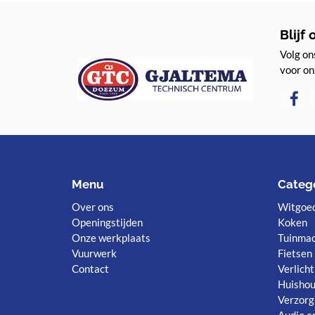
Blijf
Volg ons
voor on
Menu
Categ
Over ons
Witgoe
Openingstijden
Koken
Onze werkplaats
Tuinmac
Vuurwerk
Fietsen
Contact
Verlicht
Huishou
Verzorg