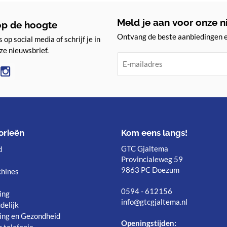
Meld je aan voor onze n
 op de hoogte
Ontvang de beste aanbiedingen en
 op social media of schrijf je in
ze nieuwsbrief.
orieën
Kom eens langs!
GTC Gjaltema
d
Provincialeweg 59
9863 PC Doezum
hines
0594 - 612156
ing
info@gtcgjaltema.nl
delijk
ing en Gezondheid
Openingstijden: