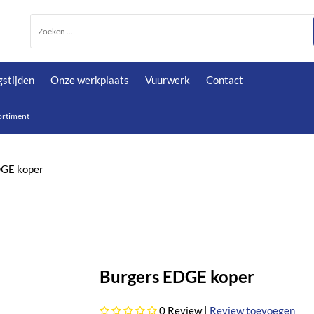
stijden
Onze werkplaats
Vuurwerk
Contact
ortiment
DGE koper
Burgers EDGE koper
0
Review |
Review toevoegen