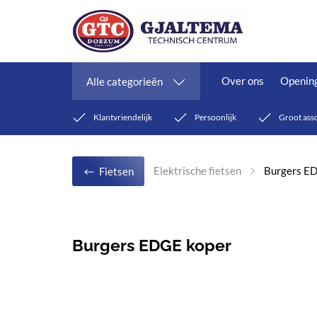
Over ons
Opening
Alle categorieën
Klantvriendelijk
Persoonlijk
Groot ass
Elektrische fietsen
Burgers E
Fietsen
Burgers EDGE koper